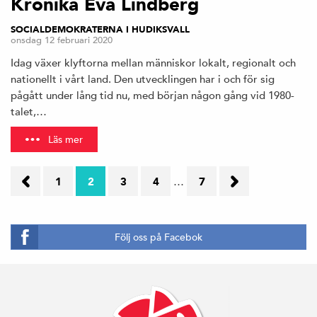
Krönika Eva Lindberg
SOCIALDEMOKRATERNA I HUDIKSVALL
onsdag 12 februari 2020
Idag växer klyftorna mellan människor lokalt, regionalt och
nationellt i vårt land. Den utvecklingen har i och för sig
pågått under lång tid nu, med början någon gång vid 1980-
talet,…
Läs mer
←
1
2
3
4
…
7
Nästa
Föregående
sida
sida
→
Följ oss på Facebok