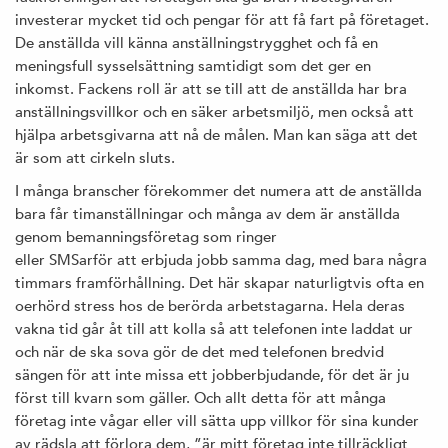
investerar mycket tid och pengar för att få fart på företaget.
De anställda vill känna anställningstrygghet och få en
meningsfull sysselsättning samtidigt som det ger en
inkomst. Fackens roll är att se till att de anställda har bra
anställningsvillkor och en säker arbetsmiljö, men också att
hjälpa arbetsgivarna att nå de målen. Man kan säga att det
är som att cirkeln sluts.
I många branscher förekommer det numera att de anställda
bara får timanställningar och många av dem är anställda
genom bemanningsföretag som ringer
eller SMSarför att erbjuda jobb samma dag, med bara några
timmars framförhållning. Det här skapar naturligtvis ofta en
oerhörd stress hos de berörda arbetstagarna. Hela deras
vakna tid går åt till att kolla så att telefonen inte laddat ur
och när de ska sova gör de det med telefonen bredvid
sängen för att inte missa ett jobberbjudande, för det är ju
först till kvarn som gäller. Och allt detta för att många
företag inte vågar eller vill sätta upp villkor för sina kunder
av rädsla att förlora dem, ”är mitt företag inte tillräckligt