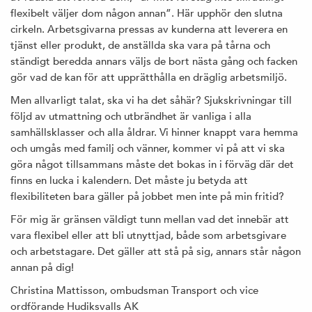
flexibelt väljer dom någon annan”. Här upphör den slutna
cirkeln. Arbetsgivarna pressas av kunderna att leverera en
tjänst eller produkt, de anställda ska vara på tårna och
ständigt beredda annars väljs de bort nästa gång och facken
gör vad de kan för att upprätthålla en dräglig arbetsmiljö.
Men allvarligt talat, ska vi ha det såhär? Sjukskrivningar till
följd av utmattning och utbrändhet är vanliga i alla
samhällsklasser och alla åldrar. Vi hinner knappt vara hemma
och umgås med familj och vänner, kommer vi på att vi ska
göra något tillsammans måste det bokas in i förväg där det
finns en lucka i kalendern. Det måste ju betyda att
flexibiliteten bara gäller på jobbet men inte på min fritid?
För mig är gränsen väldigt tunn mellan vad det innebär att
vara flexibel eller att bli utnyttjad, både som arbetsgivare
och arbetstagare. Det gäller att stå på sig, annars står någon
annan på dig!
Christina Mattisson, ombudsman Transport och vice
ordförande Hudiksvalls AK