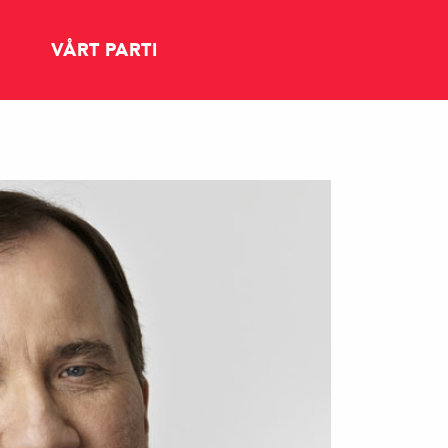
VÅRT PARTI
KONTAKT TILL OLIKA FÖRENINGAR
S STYRELSE I HUDIKSVALLS KOMMUN
ROSENBLADET