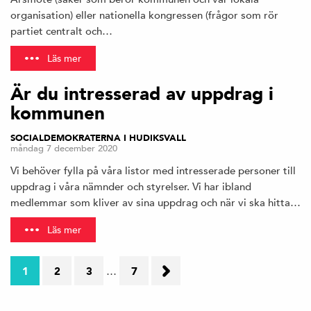
organisation) eller nationella kongressen (frågor som rör
partiet centralt och…
Läs mer
Är du intresserad av uppdrag i
kommunen
SOCIALDEMOKRATERNA I HUDIKSVALL
måndag 7 december 2020
Vi behöver fylla på våra listor med intresserade personer till
uppdrag i våra nämnder och styrelser. Vi har ibland
medlemmar som kliver av sina uppdrag och när vi ska hitta…
Läs mer
1
2
3
…
7
Nästa
sida
→