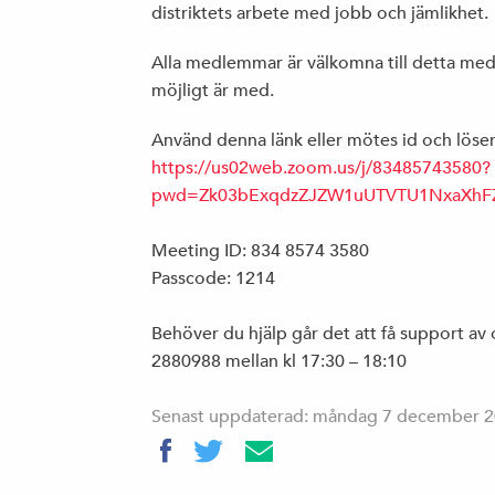
distriktets arbete med jobb och jämlikhet.
Alla medlemmar är välkomna till detta med
möjligt är med.
Använd denna länk eller mötes id och lös
https://us02web.zoom.us/j/83485743580?
pwd=Zk03bExqdzZJZW1uUTVTU1NxaXhF
Meeting ID: 834 8574 3580
Passcode: 1214
Behöver du hjälp går det att få support a
2880988 mellan kl 17:30 – 18:10
Senast uppdaterad: måndag 7 december 