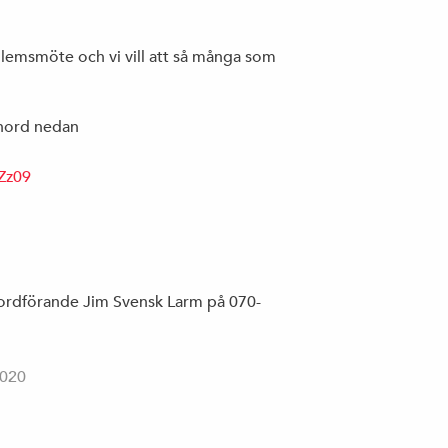
VÅR POLITIK
KONTAKT
lemsmöte och vi vill att så många som
VALPROGRAM 2023 – 2026
BLI MEDLEM
enord nedan
Zz09
v ordförande Jim Svensk Larm på 070-
2020