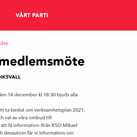
VÅRT PARTI
öte
KONTAKT TILL OLIKA FÖRENINGAR
 medlemsmöte
S STYRELSE I HUDIKSVALLS KOMMUN
IKSVALL
den 14 december kl 18:30 bjuds alla
ROSENBLADET
t ta beslut om verksamhetsplan 2021,
h val av våra ombud till
att få information ifrån KSO Mikael
 dessutom får vi information om