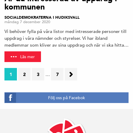
kommunen
SOCIALDEMOKRATERNA I HUDIKSVALL
måndag 7 december 2020
Vi behöver fylla på våra listor med intresserade personer till
uppdrag i våra nämnder och styrelser. Vi har ibland
medlemmar som kliver av sina uppdrag och när vi ska hitta…
Läs mer
1
2
3
…
7
Nästa
sida
→
Följ oss på Facebok