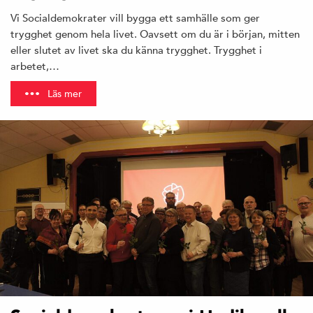
Vi Socialdemokrater vill bygga ett samhälle som ger
trygghet genom hela livet. Oavsett om du är i början, mitten
eller slutet av livet ska du känna trygghet. Trygghet i
arbetet,…
Läs mer