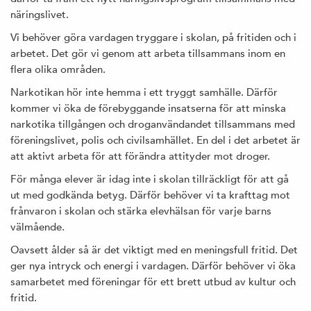
näringslivet.
Vi behöver göra vardagen tryggare i skolan, på fritiden och i
arbetet. Det gör vi genom att arbeta tillsammans inom en
flera olika områden.
Narkotikan hör inte hemma i ett tryggt samhälle. Därför
kommer vi öka de förebyggande insatserna för att minska
narkotika tillgången och droganvändandet tillsammans med
föreningslivet, polis och civilsamhället. En del i det arbetet är
att aktivt arbeta för att förändra attityder mot droger.
För många elever är idag inte i skolan tillräckligt för att gå
ut med godkända betyg. Därför behöver vi ta krafttag mot
frånvaron i skolan och stärka elevhälsan för varje barns
välmående.
Oavsett ålder så är det viktigt med en meningsfull fritid. Det
ger nya intryck och energi i vardagen. Därför behöver vi öka
samarbetet med föreningar för ett brett utbud av kultur och
fritid.