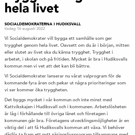
hela livet
SOCIALDEMOKRATERNA I HUDIKSVALL
tisdag 16 augusti 2022
Vi Socialdemokrater vill bygga ett samhälle som ger
trygghet genom hela livet. Oavsett om du är i början, mitten
eller slutet av livet ska du känna trygghet. Trygghet i
arbetet, i skolan och på fritiden. Mycket är bra i Hudiksvalls
kommun men vi vet att det kan bli bättre.
Vi Socialdemokrater lanserar nu vårat valprogram för de
kommande fyra åren och pekar ut några prioriteringar som
vi ser kommer öka tryggheten.
Det byggs mycket i vår kommun och inte minst med
Kattvikskajen i Hudiksvall och i kommunen. Arbetslösheten
är låg i förhållande till övriga länet och företagen i
kommunen går bra. Företagens utvecklingsmöjligheter är en
viktig del i att få Hudiksvalls kommun att växa. Vi behöver
därför ta fram ett nytt näringslivsprogram tillsammans med