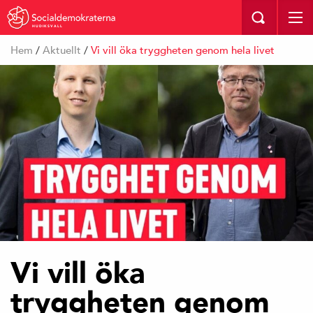
HUDIKSVALL
Hem
/
Aktuellt
/
Vi vill öka tryggheten genom hela livet
Vi vill öka
tryggheten genom