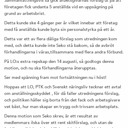
Sammanfattningsvis så gick arbetsgivarnas förslag ut på att
företagen fick undanta 5 anställda vid en uppsägning på
grund av arbetsbrist.
Detta kunde ske 4 gånger per år vilket innebar att företag
med få anställda kunde byta sin personalstyrka på ett år.
Detta var ett av flera dåliga förslag som utredningen kom
med, och detta kunde inte Seko stå bakom, så de avbröt
förhandlingarna i våras,tillsammans med flera andra förbund.
På LO:s extra repskap den 14 augusti, så godtogs denna
motion, och nu ska förhandlingarna återupptas.
Ser med spänning fram mot fortsättningen nu i höst!
Hoppas att LO, PTK och Svenskt näringsliv tecknar ett avtal
om anställningsskyddet , för då faller utredningens förslag,
och politiken håller sig borta från det fack och arbetsgivare
vet bäst, hur man skapar en trygg och trivsam arbetsplats.
Denna motion som Seko skrev, är ett resultat av
medlemmars ilska över ett rent skitförslag, och utan de