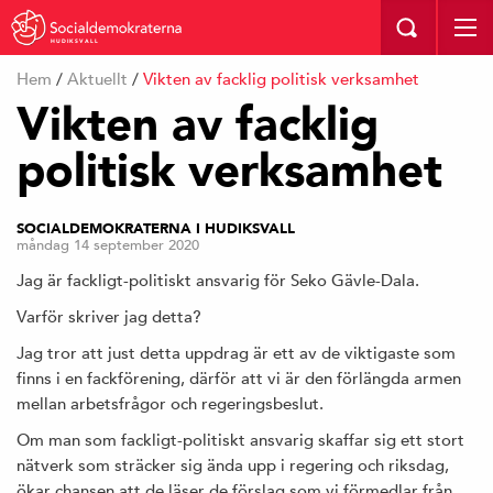
HUDIKSVALL
Hem
/
Aktuellt
/
Vikten av facklig politisk verksamhet
Vikten av facklig
politisk verksamhet
SOCIALDEMOKRATERNA I HUDIKSVALL
måndag 14 september 2020
Jag är fackligt-politiskt ansvarig för Seko Gävle-Dala.
Varför skriver jag detta?
Jag tror att just detta uppdrag är ett av de viktigaste som
finns i en fackförening, därför att vi är den förlängda armen
mellan arbetsfrågor och regeringsbeslut.
Om man som fackligt-politiskt ansvarig skaffar sig ett stort
nätverk som sträcker sig ända upp i regering och riksdag,
ökar chansen att de läser de förslag som vi förmedlar från