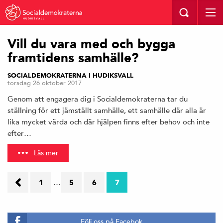
HUDIKSVALL
Vill du vara med och bygga
framtidens samhälle?
SOCIALDEMOKRATERNA I HUDIKSVALL
torsdag 26 oktober 2017
Genom att engagera dig i Socialdemokraterna tar du
ställning för ett jämställt samhälle, ett samhälle där alla är
lika mycket värda och där hjälpen finns efter behov och inte
efter…
Läs mer
←
1
…
5
6
7
Föregående
sida
Följ oss på Facebok